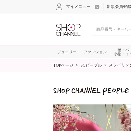
マイメニュー
新規会員登
心おどる
靴・バ
ジュエリー
ファッション
小物・イ
SALE
>
>
スタイリン
TOPページ
SCピープル