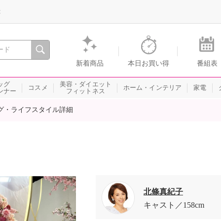
録
、瞬間を。通販・テレビショッピングのショップチャンネル
新着商品
本日お買い得
番組表
ッグ
美容・ダイエット
コスメ
ホーム・インテリア
家電
ンナー
フィットネス
グ・ライフスタイル詳細
北條真紀子
キャスト
158cm