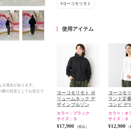
ヨーコモリモト
使用アイテム
なる場合があります。
の際の目安としてお役立て
ヨーコモリモト ボ
ヨーコモリ
リュームネック デ
ランド定番
ザインブルゾン
コンビ デ
カラー：
ブラック
カラー：
オ
サイズ：
Ｓ
サイズ：
Ｓ
¥17,900
¥12,900
（税込）
（