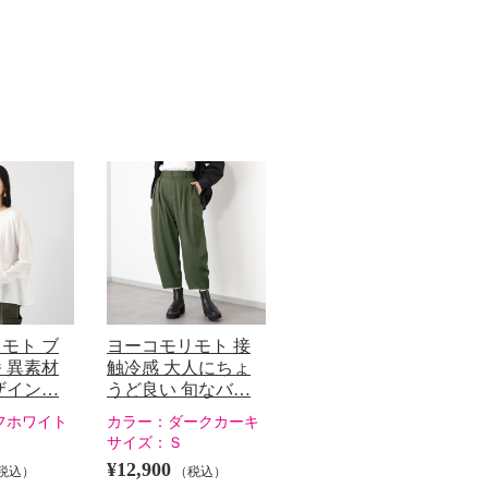
モト ブ
ヨーコモリモト 接
 異素材
触冷感 大人にちょ
ザイン…
うど良い 旬なバ…
フホワイト
カラー：
ダークカーキ
サイズ：
Ｓ
¥12,900
税込）
（税込）