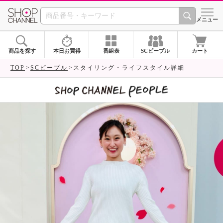
SHOP CHANNEL 
メニュー
商品を探す
本日お買得
番組表
SCピープル
カート
TOP
SCピープル
スタイリング・ライフスタイル詳細