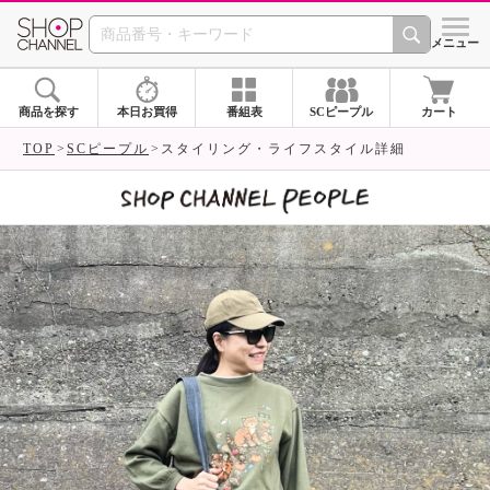
SHOP CHANNEL 
メニュー
商品を探す
本日お買得
番組表
SCピープル
カート
TOP
SCピープル
スタイリング・ライフスタイル詳細