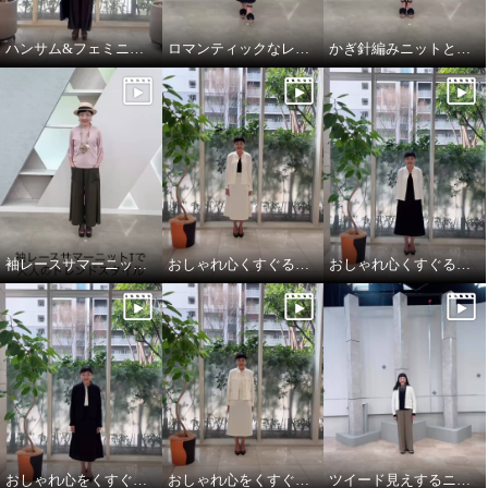
ハンサム&フェミニンな大人スタイル
ロマンティックなレースを主役に華やかクラシカル
かぎ針編みニットとデニムを大人仕様にアップデート
袖レースサマーニットTとエレガントカーゴで大人のトレンドスタイル
おしゃれ心くすぐるオケージョンスタイル
おしゃれ心くすぐるオケージョンスタイル
おしゃれ心をくすぐるオケージョンスタイル
おしゃれ心をくすぐるオケージョンスタイル
ツイード見えするニットカーディガンは、大人のトラッドモード