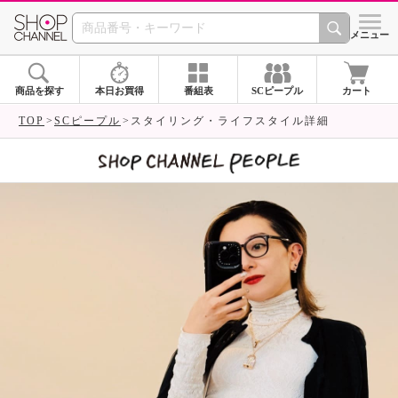
SHOP CHANNEL 
メニュー
商品を探す
本日お買得
番組表
SCピープル
カート
TOP
SCピープル
スタイリング・ライフスタイル詳細