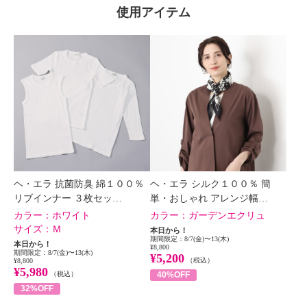
使用アイテム
ヘ・エラ 抗菌防臭 綿１００％
ヘ・エラ シルク１００％ 簡
リブインナー ３枚セッ…
単・おしゃれ アレンジ幅…
カラー：
ホワイト
カラー：
ガーデンエクリュ
サイズ：
Ｍ
本日から！
期間限定：8/7(金)〜13(木)
本日から！
¥8,800
期間限定：8/7(金)〜13(木)
¥5,200
（税込）
¥8,800
¥5,980
（税込）
40%OFF
32%OFF