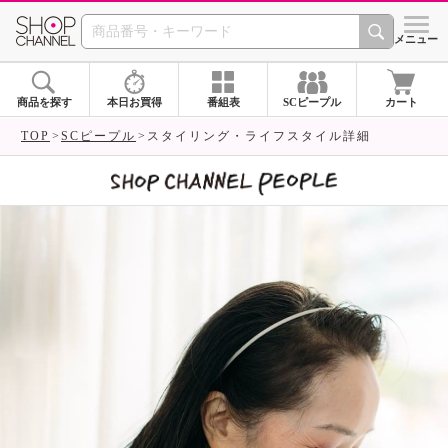
SHOP CHANNEL 
メニュー
商品を探す
本日お買得
番組表
SCピープル
カート
TOP
SCピープル
スタイリング・ライフスタイル詳細