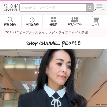
SHOP CHANNEL 
メニュー
商品を探す
本日お買得
番組表
SCピープル
カート
TOP
SCピープル
スタイリング・ライフスタイル詳細