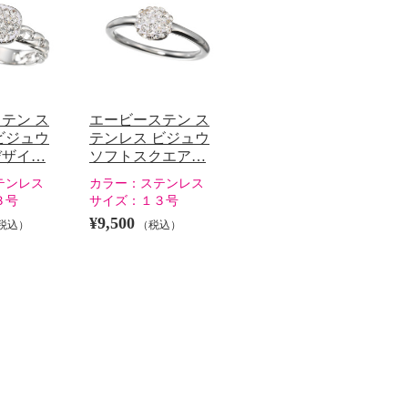
テン ス
エービーステン ス
ビジュウ
テンレス ビジュウ
デザイ…
ソフトスクエア…
テンレス
カラー：
ステンレス
３号
サイズ：
１３号
¥9,500
税込）
（税込）