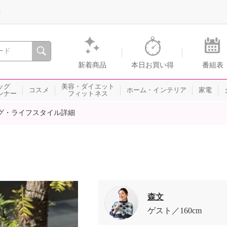
録
、瞬間を。通販・テレビショッピングのショップチャンネル
新着商品
本日お買い得
番組表
ッグ
美容・ダイエット
コスメ
ホーム・インテリア
家電
ンナー
フィットネス
グ・ライフスタイル詳細
森文
ゲスト
160cm