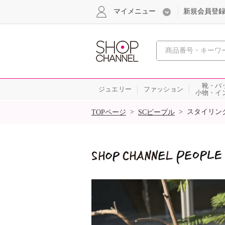
マイメニュー
新規会員登
心おどる
靴・バ
ジュエリー
ファッション
小物・イ
SALE
>
>
スタイリン
TOPページ
SCピープル