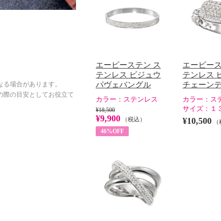
エービーステン ス
エービース
テンレス ビジュウ
テンレス 
パヴェバングル
チェーン
なる場合があります。
の際の目安としてお役立て
カラー：
ステンレス
カラー：
ス
サイズ：
１
¥18,500
¥9,900
（税込）
¥10,500
（
46%OFF