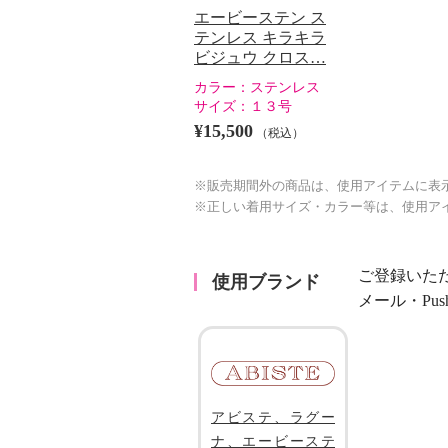
エービーステン ス
テンレス キラキラ
ビジュウ クロス…
カラー：
ステンレス
サイズ：
１３号
¥15,500
（税込）
※販売期間外の商品は、使用アイテムに表
※正しい着用サイズ・カラー等は、使用ア
ご登録いた
使用ブランド
メール・Pu
アビステ、ラグー
ナ、エービーステ