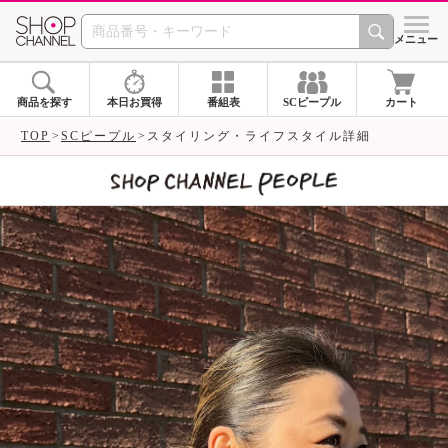
SHOP CHANNEL 
メニュー
商品を探す
本日お買得
番組表
SCピープル
カート
TOP
SCピープル
スタイリング・ライフスタイル詳細