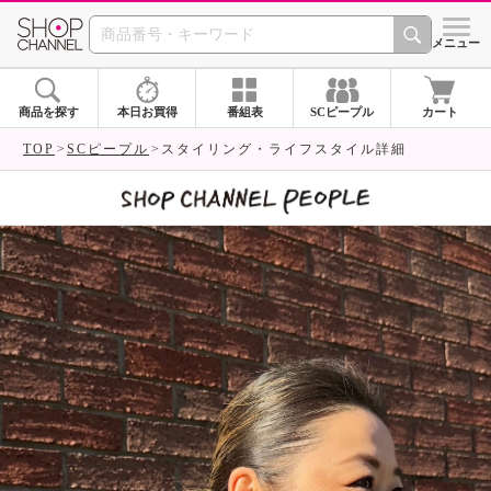
SHOP CHANNEL 
メニュー
商品を探す
本日お買得
番組表
SCピープル
カート
TOP
SCピープル
スタイリング・ライフスタイル詳細