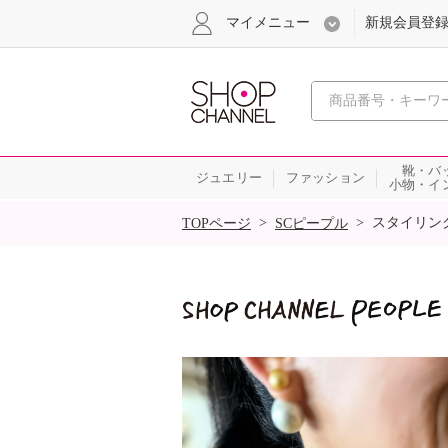
マイメニュー
新規会員登
心おどる
靴・バ
ジュエリー
ファッション
小物・イ
SALE
>
>
スタイリン
TOPページ
SCピープル