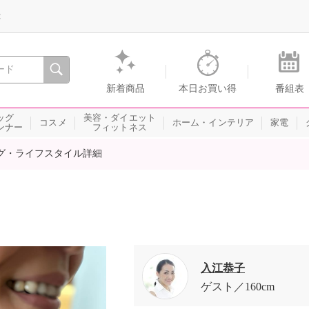
録
、瞬間を。通販・テレビショッピングのショップチャンネル
新着商品
本日お買い得
番組表
ッグ
美容・ダイエット
コスメ
ホーム・インテリア
家電
ンナー
フィットネス
グ・ライフスタイル詳細
入江恭子
ゲスト
160cm