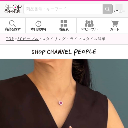
SHOP CHANNEL 
メニュー
商品を探す
本日お買得
番組表
SCピープル
カート
TOP
SCピープル
スタイリング・ライフスタイル詳細