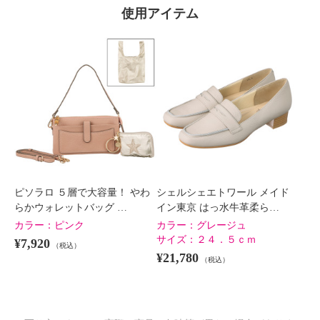
使用アイテム
ピソラロ ５層で大容量！ やわ
シェルシェエトワール メイド
らかウォレットバッグ …
イン東京 はっ水牛革柔ら…
カラー：
ピンク
カラー：
グレージュ
サイズ：
２４．５ｃｍ
¥7,920
（税込）
¥21,780
（税込）