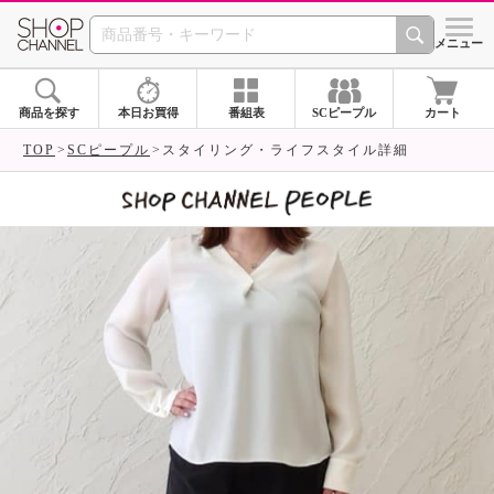
SHOP CHANNEL 
メニュー
商品を探す
本日お買得
番組表
SCピープル
カート
TOP
SCピープル
スタイリング・ライフスタイル詳細