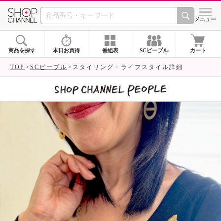
SHOP CHANNEL 
メニュー
商品を探す
本日お買得
番組表
SCピープル
カート
TOP
SCピープル
スタイリング・ライフスタイル詳細