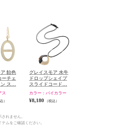
ア 飴色
グレイスモア 水牛
カーチェ
ドロップシェイプ
ン ス…
スライドコード…
アス
カラー：
バイカラー
¥8,180
込）
（税込）
示されません。
イテムをご確認ください。