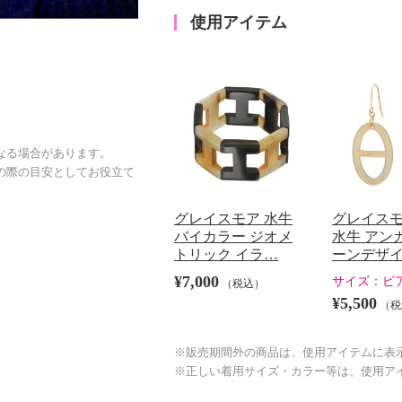
使用アイテム
なる場合があります。
の際の目安としてお役立て
グレイスモア 水牛
グレイスモ
バイカラー ジオメ
水牛 アン
トリック イラ…
ーンデザイ
¥7,000
サイズ：
ピ
（税込）
¥5,500
（税
※販売期間外の商品は、使用アイテムに表
※正しい着用サイズ・カラー等は、使用ア