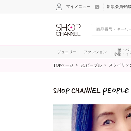
マイメニュー
新規会員登
心おどる
靴・バ
ジュエリー
ファッション
小物・イ
SALE
>
>
スタイリン
TOPページ
SCピープル