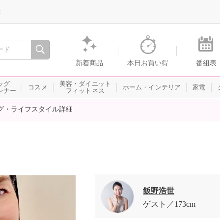
録
、瞬間を。通販・テレビショッピングのショップチャンネル
新着商品
本日お買い得
番組表
ッグ
美容・ダイエット
コスメ
ホーム・インテリア
家電
ンナー
フィットネス
グ・ライフスタイル詳細
飯野浩世
ゲスト
173cm