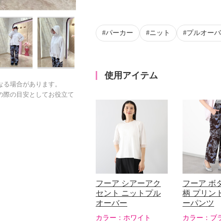
パーカー
ニット
プルオーバ
使用アイテム
なる場合があります。
の際の目安としてお役立て
フーア シアーアク
フーア ボ
セント ニットプル
柄 プリン
オーバー
ーパンツ
カラー：
ホワイト
カラー：
ブ