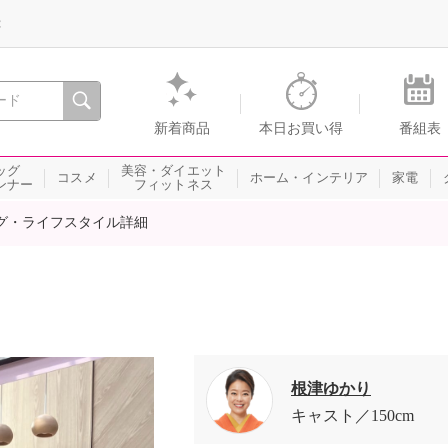
録
、瞬間を。通販・テレビショッピングのショップチャンネル
新着商品
本日お買い得
番組表
ッグ
美容・ダイエット
コスメ
ホーム・インテリア
家電
ンナー
フィットネス
グ・ライフスタイル詳細
根津ゆかり
キャスト
150cm