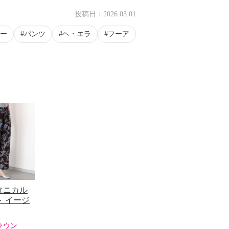
投稿日：
2026.03.01
ー
パンツ
ヘ・エラ
フーア
タニカル
ト イージ
ラウン