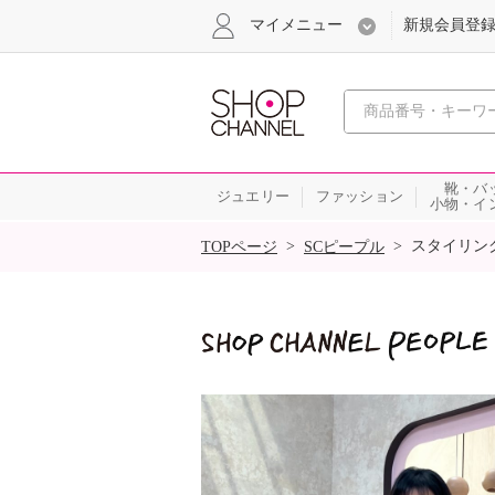
マイメニュー
新規会員登
心おどる
靴・バ
ジュエリー
ファッション
小物・イ
SALE
>
>
スタイリン
TOPページ
SCピープル