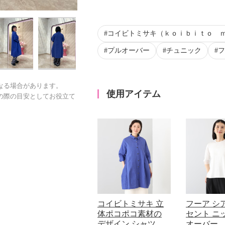
コイビトミサキ（ｋｏｉｂｉｔｏ 
プルオーバー
チュニック
フ
なる場合があります。
使用アイテム
の際の目安としてお役立て
コイビトミサキ 立
フーア シ
体ポコポコ素材の
セント ニ
デザイン シャツ…
オーバー