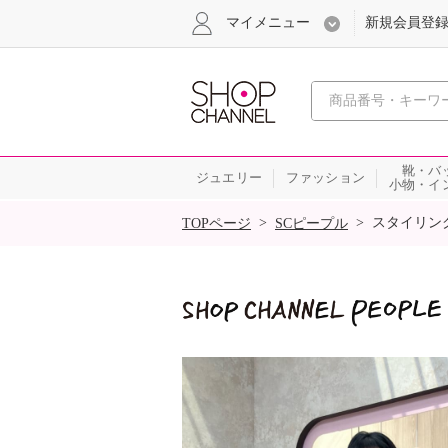
マイメニュー
新規会員登
心おどる
靴・バ
ジュエリー
ファッション
小物・イ
SALE
>
>
スタイリン
TOPページ
SCピープル