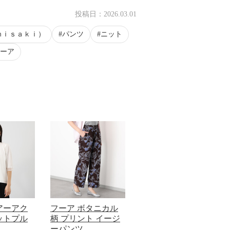
投稿日：
2026.03.01
ｍｉｓａｋｉ）
パンツ
ニット
ーア
アーアク
フーア ボタニカル
ットプル
柄 プリント イージ
ーパンツ