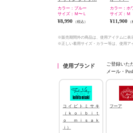
カラー：
ブルー
カラー：
ホ
サイズ：
Ｍ〜Ｌ
サイズ：
Ｍ
¥8,990
¥11,900
（税込）
（
※販売期間外の商品は、使用アイテムに表
※正しい着用サイズ・カラー等は、使用ア
ご登録いた
使用ブランド
メール・Pu
コイビトミサキ
フーア
（ｋｏｉｂｉｔ
ｏ ｍｉｓａｋ
ｉ）