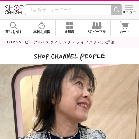
SHOP CHANNEL 
メニュー
商品を探す
本日お買得
番組表
SCピープル
カート
TOP
SCピープル
スタイリング・ライフスタイル詳細