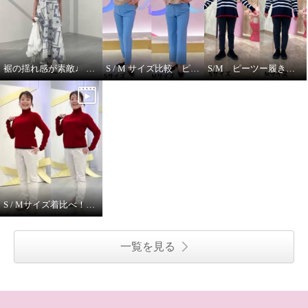
裾の揺れ感が素敵♩ ハヤマブリーズ ワンピース
S / M サイズ比較 ピーツー
S/M ピーツー履き比べ
S / Mサイズ着比べ！ モカサンジュンコシマダ
一覧を見る