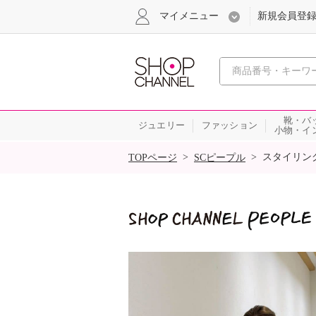
マイメニュー
新規会員登
心おどる
靴・バ
ジュエリー
ファッション
小物・イ
SALE
>
>
スタイリン
TOPページ
SCピープル