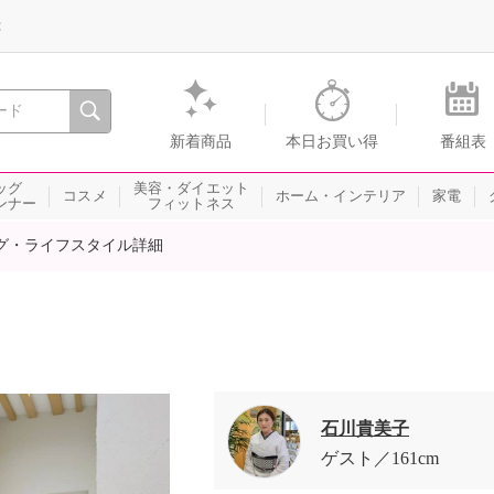
録
、瞬間を。通販・テレビショッピングのショップチャンネル
新着商品
本日お買い得
番組表
ッグ
美容・ダイエット
コスメ
ホーム・インテリア
家電
ンナー
フィットネス
グ・ライフスタイル詳細
石川貴美子
ゲスト
161cm