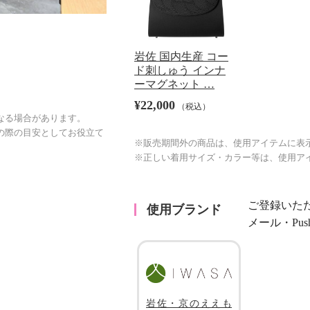
岩佐 国内生産 コー
ド刺しゅう インナ
ーマグネット …
¥22,000
（税込）
なる場合があります。
の際の目安としてお役立て
※販売期間外の商品は、使用アイテムに表
※正しい着用サイズ・カラー等は、使用ア
ご登録いた
使用ブランド
メール・Pu
岩佐・京のええも