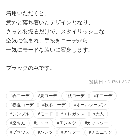
着用いただくと、
意外と落ち着いたデザインとなり、
さっと羽織るだけで、スタイリッシュな
空気に包まれ、手抜きコーデから
一気にモードな装いに変身します。
ブラックのみです。
投稿日：
2026.02.27
春コーデ
夏コーデ
秋コーデ
冬コーデ
春夏コーデ
秋冬コーデ
オールシーズン
シンプル
モード
エレガンス
大人
楽ちん
シャツ
Ｔシャツ
カットソー
ブラウス
パンツ
アウター
チュニック