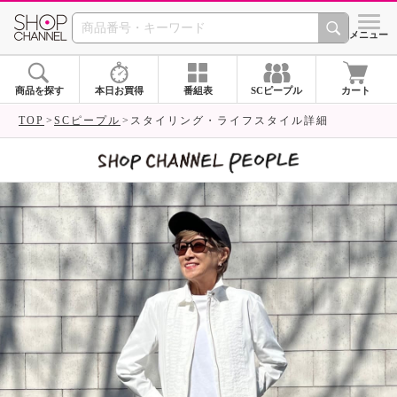
SHOP CHANNEL 
メニュー
商品を探す
本日お買得
番組表
SCピープル
カート
TOP
SCピープル
スタイリング・ライフスタイル詳細