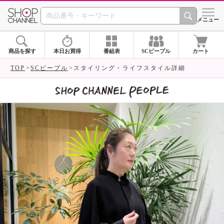
SHOP CHANNEL 
メニュー
商品を探す
本日お買得
番組表
SCピープル
カート
TOP
SCピープル
スタイリング・ライフスタイル詳細