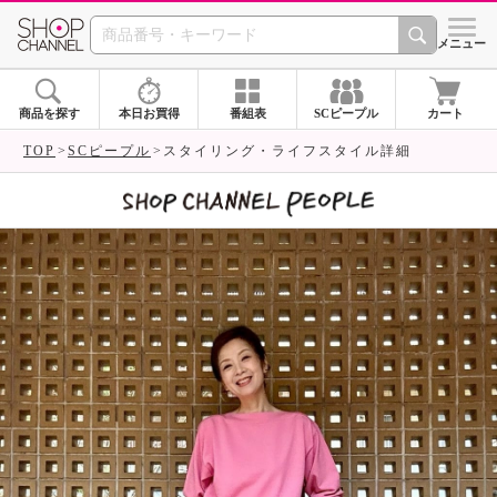
SHOP CHANNEL 
メニュー
商品を探す
本日お買得
番組表
SCピープル
カート
TOP
SCピープル
スタイリング・ライフスタイル詳細