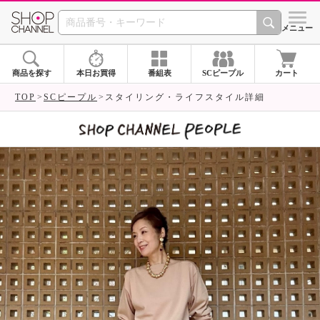
SHOP CHANNEL 
メニュー
商品を探す
本日お買得
番組表
SCピープル
カート
TOP
SCピープル
スタイリング・ライフスタイル詳細