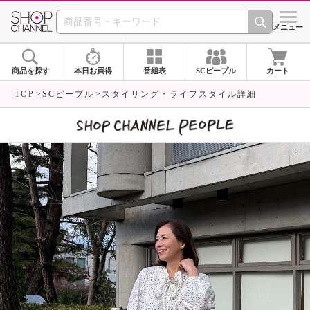
SHOP CHANNEL 
メニュー
商品を探す
本日お買得
番組表
SCピープル
カート
TOP
SCピープル
スタイリング・ライフスタイル詳細