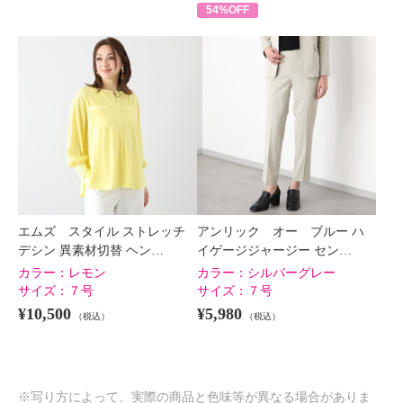
54%OFF
エムズ スタイル ストレッチ
アンリック オー ブルー ハ
デシン 異素材切替 ヘン…
イゲージジャージー セン…
カラー：
レモン
カラー：
シルバーグレー
サイズ：
７号
サイズ：
７号
¥10,500
¥5,980
（税込）
（税込）
※写り方によって、実際の商品と色味等が異なる場合がありま