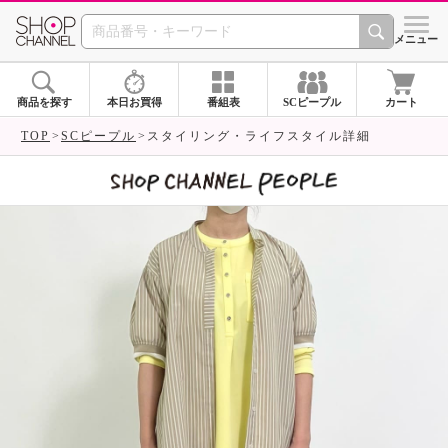
SHOP CHANNEL 
メニュー
商品を探す
本日お買得
番組表
SCピープル
カート
TOP
SCピープル
スタイリング・ライフスタイル詳細