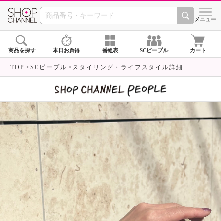
SHOP CHANNEL 
メニュー
商品を探す
本日お買得
番組表
SCピープル
カート
TOP
SCピープル
スタイリング・ライフスタイル詳細