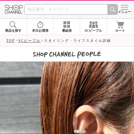
SHOP CHANNEL 
メニュー
商品を探す
本日お買得
番組表
SCピープル
カート
TOP
SCピープル
スタイリング・ライフスタイル詳細