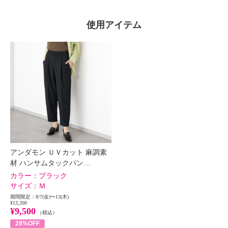
使用アイテム
アンダモン ＵＶカット 麻調素
材 ハンサムタックパン…
カラー：
ブラック
サイズ：
Ｍ
期間限定：8/7(金)〜13(木)
¥13,200
¥9,500
（税込）
28%OFF