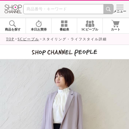
SHOP CHANNEL 
メニュー
商品を探す
本日お買得
番組表
SCピープル
カート
TOP
SCピープル
スタイリング・ライフスタイル詳細