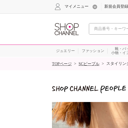
マイメニュー
新規会員登
心おどる
靴・バ
ジュエリー
ファッション
小物・イ
SALE
>
>
スタイリン
TOPページ
SCピープル