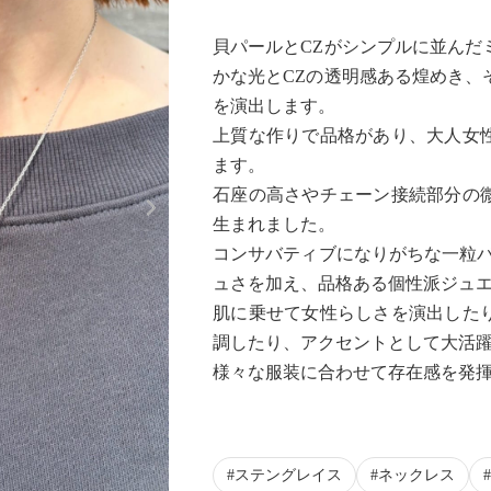
貝パールとCZがシンプルに並んだ
かな光とCZの透明感ある煌めき、
を演出します。
上質な作りで品格があり、大人女
ます。
Next
石座の高さやチェーン接続部分の
生まれました。
コンサバティブになりがちな一粒パ
ュさを加え、品格ある個性派ジュ
肌に乗せて女性らしさを演出した
調したり、アクセントとして大活
様々な服装に合わせて存在感を発
ステングレイス
ネックレス