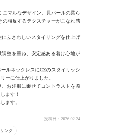
ミニマルなデザイン、貝パールの柔ら
その相反するテクスチャーがこなれ感
性にふさわしいスタイリングを仕上げ
微調整を重ね、安定感ある着け心地が
ールネックレスにCZのスタイリッシ
エリーに仕上がりました。
り、お洋服に乗せてコントラストを協
躍します！
揮します。
投稿日：
2026.02.24
リング