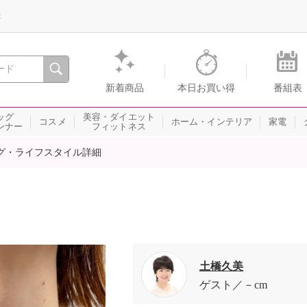
録
、瞬間を。通販・テレビショッピングのショップチャンネル
新着商品
本日お買い得
番組表
ッグ
美容・ダイエット
コスメ
ホーム・インテリア
家電
ンナー
フィットネス
グ・ライフスタイル詳細
土橋久美
ゲスト
－cm