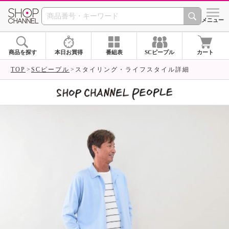
SHOP CHANNEL 
メニュー
商品を探す
本日お買得
番組表
SCピープル
カート
TOP
SCピープル
スタイリング・ライフスタイル詳細