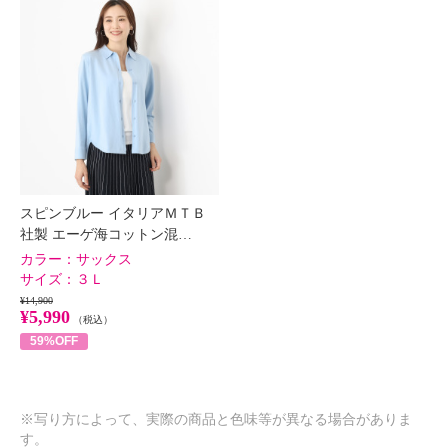
スピンブルー イタリアＭＴＢ
社製 エーゲ海コットン混…
カラー：
サックス
サイズ：
３Ｌ
¥14,900
¥5,990
（税込）
59%OFF
※写り方によって、実際の商品と色味等が異なる場合がありま
す。