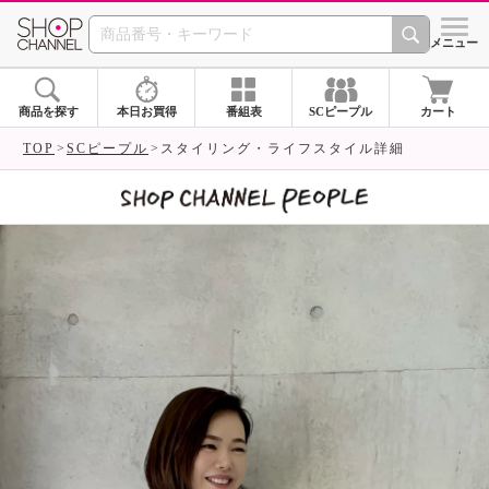
SHOP CHANNEL 
メニュー
商品を探す
本日お買得
番組表
SCピープル
カート
TOP
SCピープル
スタイリング・ライフスタイル詳細