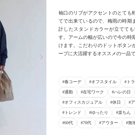
袖口のリブがアクセントのとても
てで出来ているので、梅雨の時期
計したスタンドカラーが立てても
す。アームの幅が広いので今の時
けます。こだわりのドットボタン
Next
ープに大活躍するオススメの一品
春コーデ
オフスタイル
トラ
通勤
在宅ワーク
ハレの日
オフィスカジュアル
休日
ア
トレンド
ゆったり
楽ちん
60代
70代
アウター
無