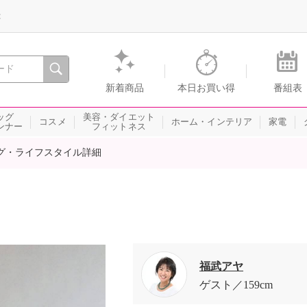
録
、瞬間を。通販・テレビショッピングのショップチャンネル
新着商品
本日お買い得
番組表
ッグ
美容・ダイエット
コスメ
ホーム・インテリア
家電
ンナー
フィットネス
グ・ライフスタイル詳細
福武アヤ
ゲスト
159cm