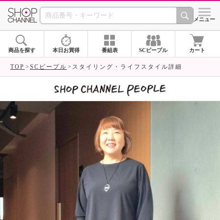
SHOP CHANNEL 
メニュー
商品を探す
本日お買得
番組表
SCピープル
カート
TOP
SCピープル
スタイリング・ライフスタイル詳細