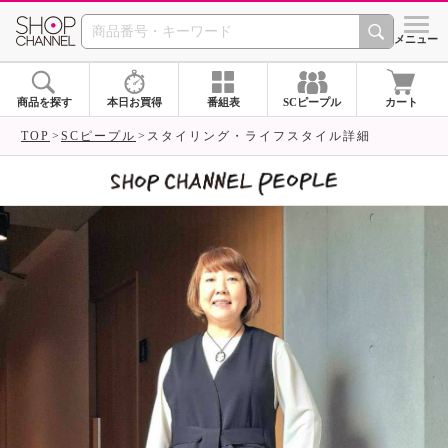
SHOP CHANNEL 
メニュー
商品を探す
本日お買得
番組表
SCピープル
カート
TOP
SCピープル
スタイリング・ライフスタイル詳細