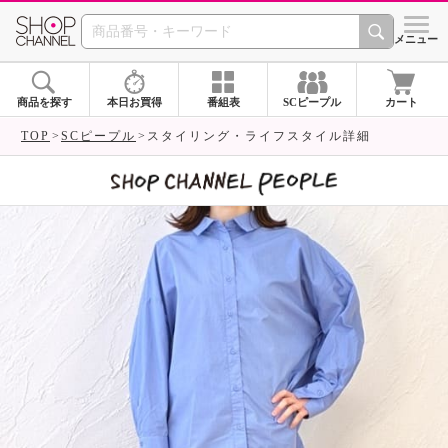
SHOP CHANNEL 
メニュー
商品を探す
本日お買得
番組表
SCピープル
カート
TOP
SCピープル
スタイリング・ライフスタイル詳細