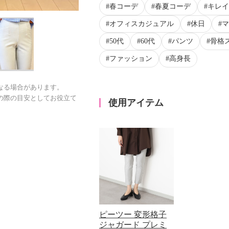
春コーデ
春夏コーデ
キレイ
オフィスカジュアル
休日
マ
50代
60代
パンツ
骨格
ファッション
高身長
なる場合があります。
の際の目安としてお役立て
使用アイテム
ピーツー 変形格子
ジャガード プレミ