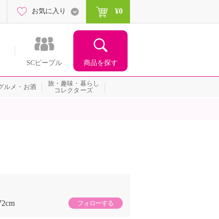
¥0
お気に入り
商品を探す
SCピープル
旅・趣味・暮らし
グルメ・お酒
コレクターズ
72cm
フォローする