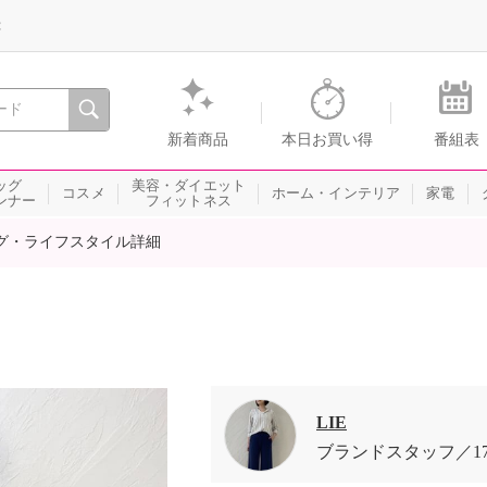
録
、瞬間を。通販・テレビショッピングのショップチャンネル
新着商品
本日お買い得
番組表
ッグ
美容・ダイエット
コスメ
ホーム・インテリア
家電
ンナー
フィットネス
グ・ライフスタイル詳細
LIE
ブランドスタッフ
1