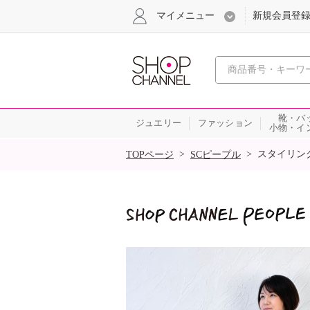
マイメニュー
新規会員登
心おどる
靴・バ
ジュエリー
ファッション
小物・イ
SALE
>
>
スタイリン
TOPページ
SCピープル