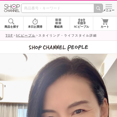
SHOP CHANNEL 
メニュー
商品を探す
本日お買得
番組表
SCピープル
カート
TOP
SCピープル
スタイリング・ライフスタイル詳細