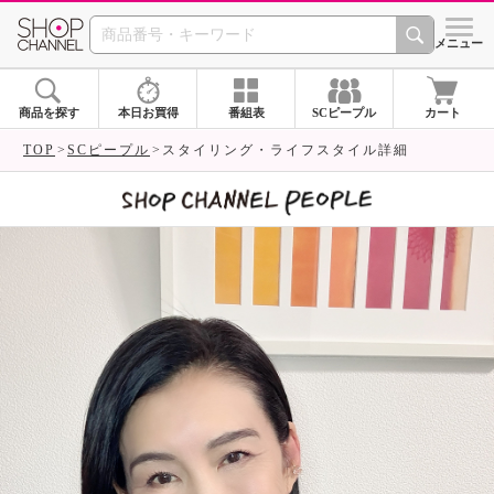
SHOP CHANNEL 
メニュー
商品を探す
本日お買得
番組表
SCピープル
カート
TOP
SCピープル
スタイリング・ライフスタイル詳細