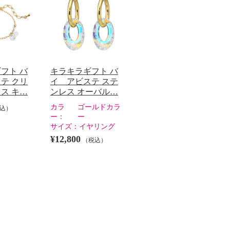
フト バ
キラキラギフト バ
テ クリ
イ アビステ ステ
ス キ…
ンレス オーバル…
カラ
ゴールドカラ
込）
ー：
ー
サイズ：
イヤリング
¥12,800
（税込）