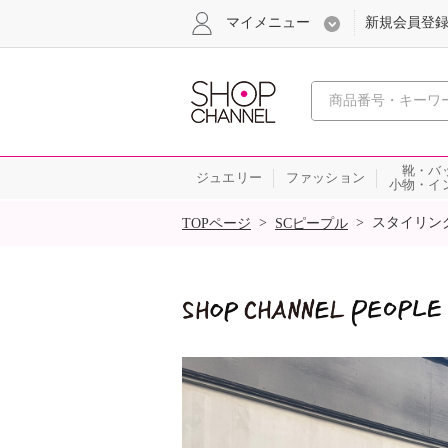
マイメニュー
新規会員登
心おどる
靴・バ
ジュエリー
ファッション
小物・イ
SALE
>
>
スタイリン
TOPページ
SCピープル