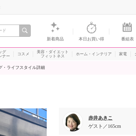
録
、瞬間を。通販・テレビショッピングのショップチャンネル
新着商品
本日お買い得
番組表
ッグ
美容・ダイエット
コスメ
ホーム・インテリア
家電
ンナー
フィットネス
グ・ライフスタイル詳細
赤井あきこ
ゲスト
165cm