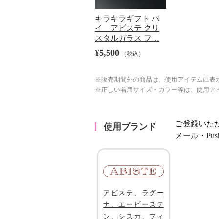
キラキラギフト バ
イ アビステ クリ
スタルガラス フ…
¥5,500
（税込）
※販売期間外の商品は、使用アイテムに表
※正しい着用サイズ・カラー等は、使用ア
ご登録いた
使用ブランド
メール・Pu
アビステ、ラグー
ナ、エービーステ
ン、シスカ、フィ