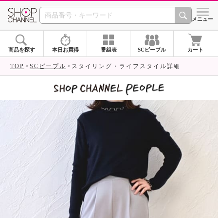
SHOP CHANNEL 
メニュー
商品を探す
本日お買得
番組表
SCピープル
カート
TOP
SCピープル
スタイリング・ライフスタイル詳細