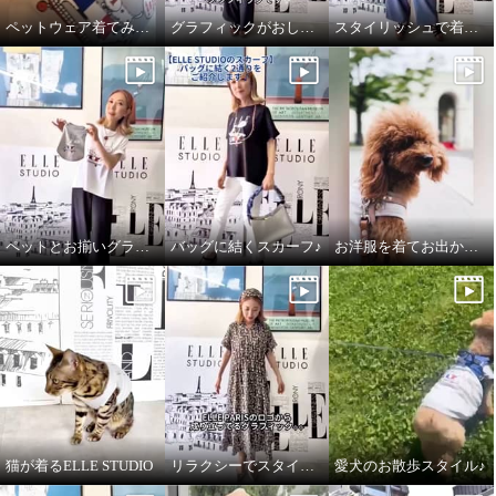
ペットウェア着てみました♪
グラフィックがおしゃれなTシャツ
スタイリッシュで着心地良いデニムパンツ
ペットとお揃いグラフィックTシャツ♪
バッグに結くスカーフ♪
お洋服を着てお出かけ✧ペットウェア✧
猫が着るELLE STUDIO
リラクシーでスタイルアップしてくれるワンピース♪
愛犬のお散歩スタイル♪