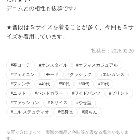
デニムとの相性も抜群です♪
★普段はＳサイズを着ることが多く、今回もＳサ
イズを着用しています。
投稿日：
2026.02.20
春コーデ
オンスタイル
オフィスカジュアル
フェミニン
モード
クラシック
エレガンス
フレンチ
40代
50代
60代
70代
ニット
バンドカラー
ワイドパンツ
プリント
ファッション
Ｓサイズ
やせ型
エル ステュディオ
低身長
楽ちん
※写り方によって、実際の商品と色味等が異なる場合がありま
す。