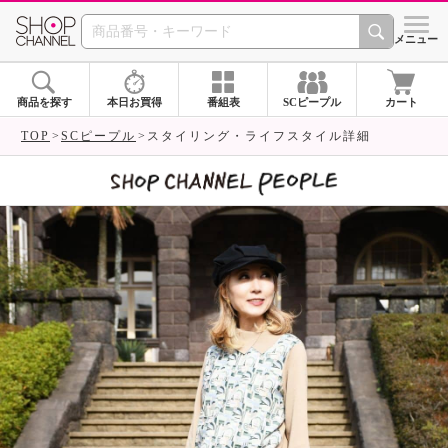
SHOP CHANNEL 
メニュー
商品を探す
本日お買得
番組表
SCピープル
カート
TOP
SCピープル
スタイリング・ライフスタイル詳細