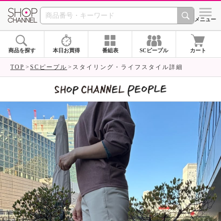
SHOP CHANNEL 
メニュー
商品を探す
本日お買得
番組表
SCピープル
カート
TOP
SCピープル
スタイリング・ライフスタイル詳細