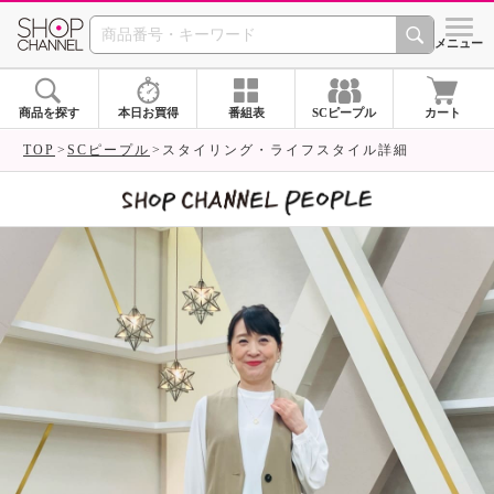
SHOP CHANNEL 
メニュー
商品を探す
本日お買得
番組表
SCピープル
カート
TOP
SCピープル
スタイリング・ライフスタイル詳細