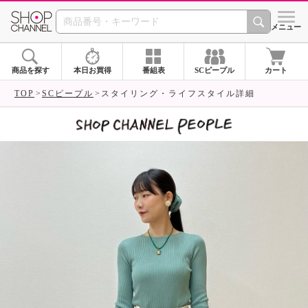
SHOP CHANNEL 
メニュー
商品を探す
本日お買得
番組表
SCピープル
カート
TOP
SCピープル
スタイリング・ライフスタイル詳細