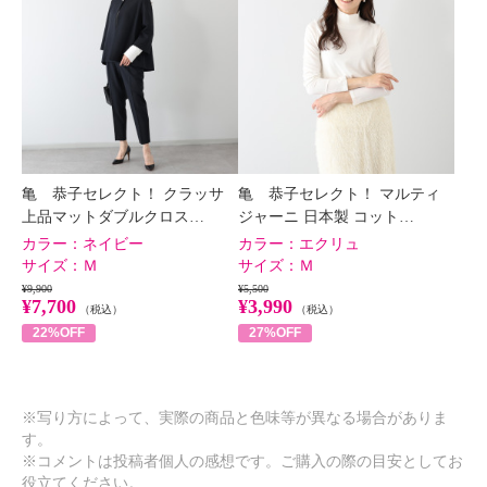
亀 恭子セレクト！ クラッサ
亀 恭子セレクト！ マルティ
上品マットダブルクロス…
ジャーニ 日本製 コット…
カラー：
ネイビー
カラー：
エクリュ
サイズ：
Ｍ
サイズ：
Ｍ
¥9,900
¥5,500
¥7,700
¥3,990
（税込）
（税込）
22%OFF
27%OFF
※写り方によって、実際の商品と色味等が異なる場合がありま
す。
※コメントは投稿者個人の感想です。ご購入の際の目安としてお
役立てください。