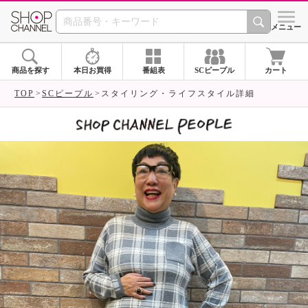
SHOP CHANNEL 
メニュー
商品を探す
本日お買得
番組表
SCピープル
カート
TOP
SCピープル
スタイリング・ライフスタイル詳細