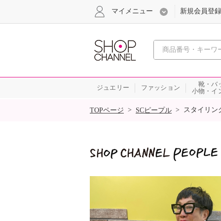
マイメニュー
新規会員登
心おどる
靴・バ
ジュエリー
ファッション
小物・イ
SALE
>
>
スタイリン
TOPページ
SCピープル