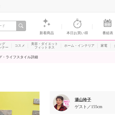
録
、瞬間を。通販・テレビショッピングのショップチャンネル
新着商品
本日お買い得
番組表
ッグ
美容・ダイエット
コスメ
ホーム・インテリア
家電
ンナー
フィットネス
グ・ライフスタイル詳細
湯山玲子
ゲスト
155cm