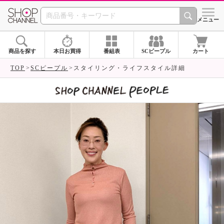
SHOP CHANNEL 
メニュー
商品を探す
本日お買得
番組表
SCピープル
カート
TOP
SCピープル
スタイリング・ライフスタイル詳細