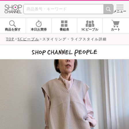
SHOP CHANNEL 
メニュー
商品を探す
本日お買得
番組表
SCピープル
カート
TOP
SCピープル
スタイリング・ライフスタイル詳細