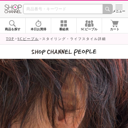
SHOP CHANNEL 
メニュー
商品を探す
本日お買得
番組表
SCピープル
カート
TOP
SCピープル
スタイリング・ライフスタイル詳細